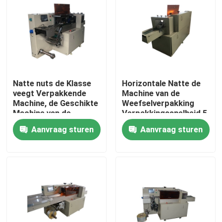
Fabrieksreis
Kwaliteitscontrole
Natte nuts de Klasse
Horizontale Natte de
Contacteer ons
veegt Verpakkende
Machine van de
Machine, de Geschikte
Weefselverpakking
Machine van de
Verpakkingssnelheid 5
Verzoek om een Citaat
Gezichtsweefselverpakking
- 230 Zakken/Min
Aanvraag sturen
Aanvraag sturen
af
Horizontale Verpakkingsmachine
de automatische machine van de voedselverpakking
de machine van de hardwareverpakking