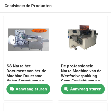
Geadviseerde Producten
SS Natte het
De professionele
Document van het de
Natte Machine van de
Machine Duurzame
Weefselverpakking
Huis
Natte Servet van de
Geen Gewicht van de
Weefselverpakking
Luchtkussenfunctie
Aanvraag sturen
Aanvraag sturen
Verpakkingsmachine
500kg
Producten
Ongeveer ons