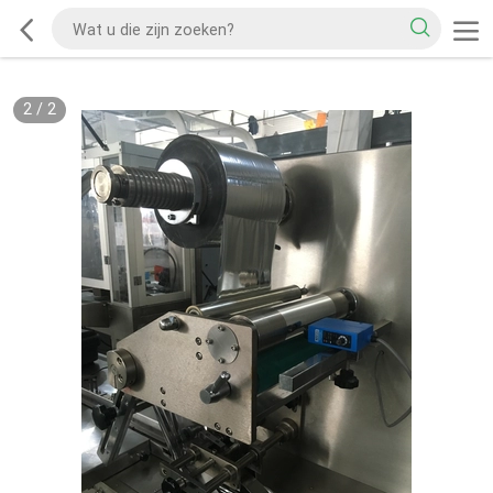
2
/
2