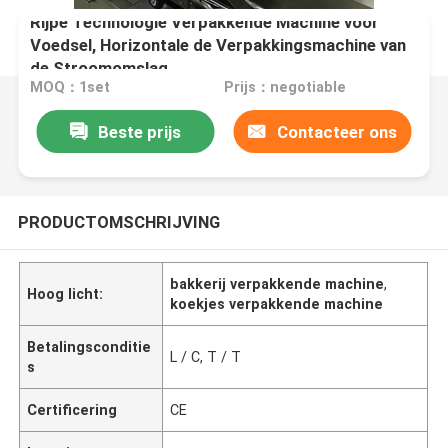
Rijpe Technologie Verpakkende Machine voor
Voedsel, Horizontale de Verpakkingsmachine van
de Stroomomslag
MOQ：1set
Prijs：negotiable
Beste prijs
Contacteer ons
PRODUCTOMSCHRIJVING
bakkerij verpakkende machine
,
Hoog licht:
koekjes verpakkende machine
Betalingsconditie
L / C, T / T
s
Certificering
CE