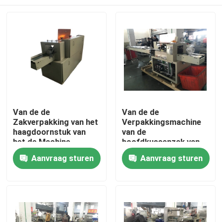
Van de de
Van de de
Zakverpakking van het
Verpakkingsmachine
haagdoornstuk van
van de
het de Machine
hoofdkussenzak van
Efficiënte
het de Foutenalarm de
Huis
Aanvraag sturen
Aanvraag sturen
Hoofdkussen de
Automatische
Verpakkingsmachine
Goedkeuring van de
Functiece
Producten
Ongeveer ons