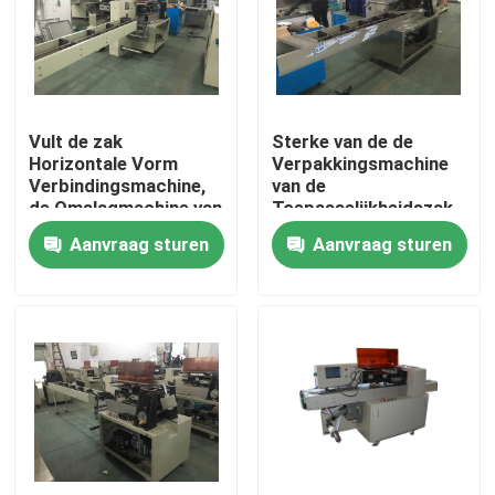
Fabrieksreis
Kwaliteitscontrole
Vult de zak
Sterke van de de
Horizontale Vorm
Verpakkingsmachine
Verbindingsmachine,
van de
Contacteer ons
de Omslagmachine van
Toepasselijkheidszak
de Hoge
het Roestvrije
Aanvraag sturen
Aanvraag sturen
Precisiestroom
staalfuselage
Verzoek om een Citaat
Horizontale Verpakkingsmachine
de automatische machine van de voedselverpakking
de machine van de hardwareverpakking